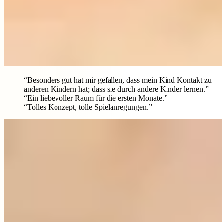
“Besonders gut hat mir gefallen, dass mein Kind Kontakt zu
anderen Kindern hat; dass sie durch andere Kinder lernen.”
“Ein liebevoller Raum für die ersten Monate.”
“Tolles Konzept, tolle Spielanregungen.”