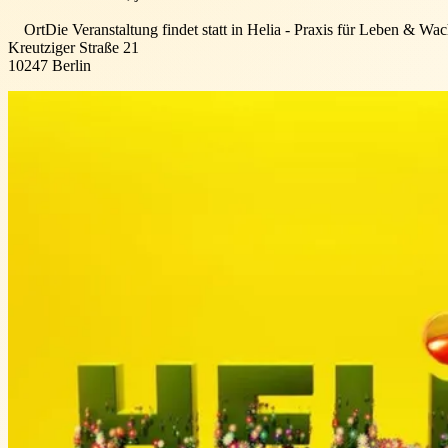
Ort
Die Veranstaltung findet statt in
Helia - Praxis für Leben & Wa
Kreutziger Straße 21
10247
Berlin