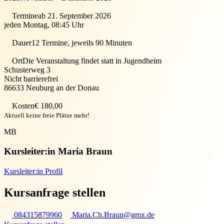
Termine
ab 21. September 2026
jeden Montag, 08:45 Uhr
Dauer
12 Termine, jeweils 90 Minuten
Ort
Die Veranstaltung findet statt in
Jugendheim
Schusterweg 3
Nicht barrierefrei
86633
Neuburg an der Donau
Kosten
€ 180,00
Aktuell keine freie Plätze mehr!
MB
Kursleiter:in
Maria Braun
Kursleiter:in Profil
Kursanfrage stellen
084315879960
Maria.Ch.Braun@gmx.de