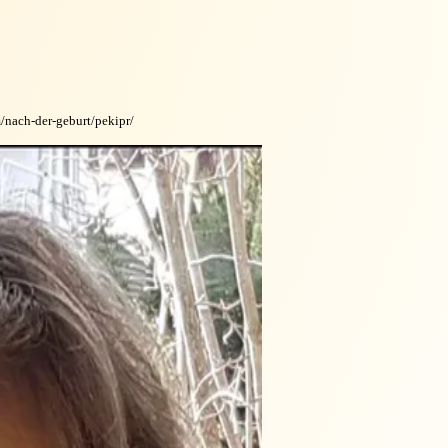
/nach-der-geburt/pekipr/