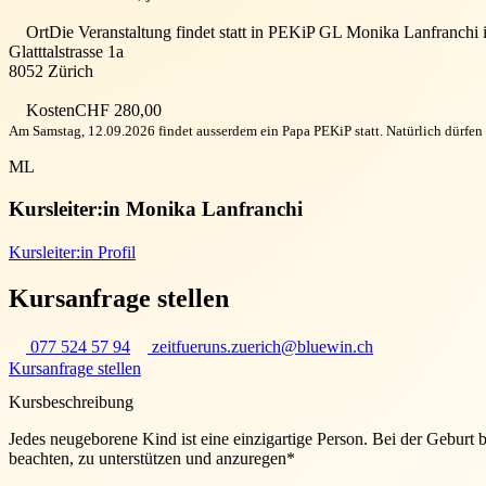
Ort
Die Veranstaltung findet statt in
PEKiP GL Monika Lanfranchi 
Glatttalstrasse 1a
8052
Zürich
Kosten
CHF 280,00
Am Samstag, 12.09.2026 findet ausserdem ein Papa PEKiP statt. Natürlich dürfen
ML
Kursleiter:in
Monika Lanfranchi
Kursleiter:in Profil
Kursanfrage stellen
077 524 57 94
zeitfueruns.zuerich@bluewin.ch
Kursanfrage stellen
Kursbeschreibung
Jedes neugeborene Kind ist eine einzigartige Person. Bei der Geburt 
beachten, zu unterstützen und anzuregen*