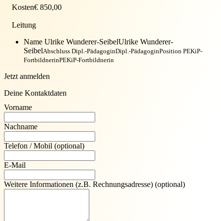
Kosten
€ 850,00
Leitung
Name Ulrike Wunderer-Seibel
Ulrike Wunderer-
Seibel
Abschluss Dipl.-Pädagogin
Dipl.-Pädagogin
Position PEKiP-
Fortbildnerin
PEKiP-Fortbildnerin
Jetzt anmelden
Deine Kontaktdaten
Vorname
Nachname
Telefon / Mobil
(optional)
E-Mail
Weitere Informationen (z.B. Rechnungsadresse)
(optional)